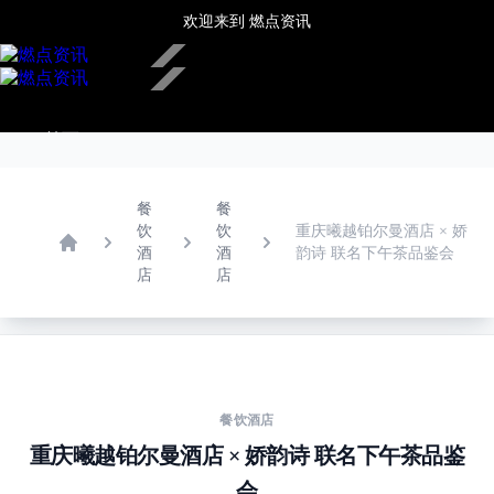
欢迎来到
燃点资讯
✕
首页
新闻中心
热点推荐
娱乐文化
餐
餐
潮流时尚
饮
饮
重庆曦越铂尔曼酒店 × 娇
酒
酒
韵诗 联名下午茶品鉴会
餐饮酒店
Home
店
店
旅游生活
房产家居
更多
餐饮酒店
重庆曦越铂尔曼酒店 × 娇韵诗 联名下午茶品鉴
会