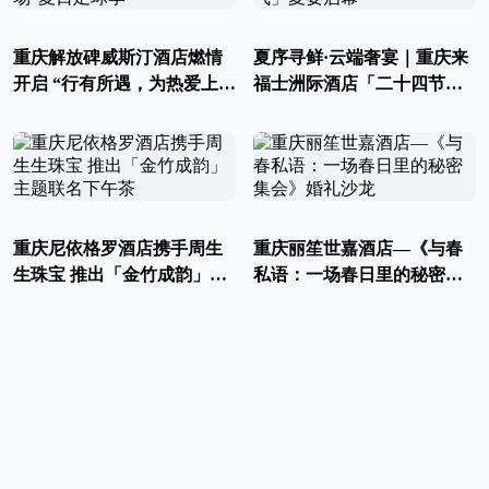
重庆解放碑威斯汀酒店燃情
夏序寻鲜·云端奢宴｜重庆来
开启 “行有所遇，为热爱上
福士洲际酒店「二十四节
场”夏日足球季
气」夏宴启幕
重庆尼依格罗酒店携手周生
重庆丽笙世嘉酒店—《与春
生珠宝 推出「金竹成韵」主
私语：一场春日里的秘密集
题联名下午茶
会》婚礼沙龙