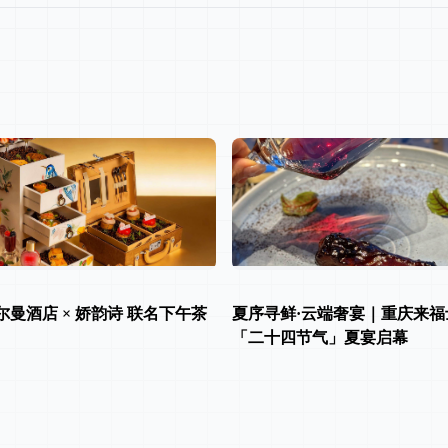
曼酒店 × 娇韵诗 联名下午茶
夏序寻鲜·云端奢宴｜重庆来福
「二十四节气」夏宴启幕