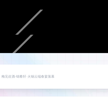
，梅见佐酒-锦肴轩·火锅云端春宴落幕