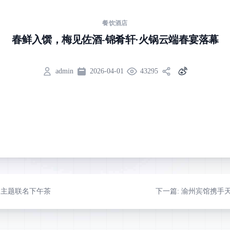
餐饮酒店
春鲜入馔，梅见佐酒-锦肴轩·火锅云端春宴落幕
admin
2026-04-01
43295
蕴」主题联名下午茶
下一篇
: 渝州宾馆携手天