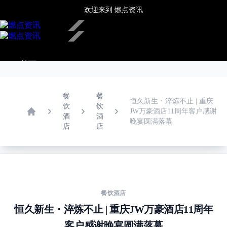
欢迎来到
燃点资讯
✕
首页
新闻中心
热点推荐
娱乐文化
餐
餐
恒久新生・淬炼不止 | 重庆
潮流时尚
饮
饮
JW万豪酒店11周年客户感谢
酒
酒
餐饮酒店
Home
晚宴圆满落幕
店
店
旅游生活
房产家居
更多
餐饮酒店
恒久新生・淬炼不止 | 重庆JW万豪酒店11周年
客户感谢晚宴圆满落幕