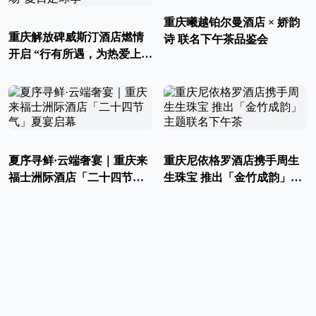
重庆曦越铂尔曼酒店 × 娇韵
重庆解放碑威斯汀酒店燃情
诗 联名下午茶品鉴会
开启 “行有所遇，为热爱上
场”夏日足球季
夏序寻鲜·云端奢宴｜重庆来
重庆尼依格罗酒店携手周生
福士洲际酒店「二十四节
生珠宝 推出「金竹成韵」主
气」夏宴启幕
题联名下午茶