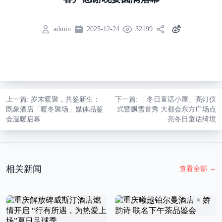
admin
2025-12-24
32199
上一篇
: 岁末暖聚，共鉴新生：
下一篇
: 「冬日童话小屋」亮灯仪
既象酒店「暖冬聚场」媒体品鉴
式暨飘雪首秀 大都会东方广场点
会温暖启幕
亮冬日童话绮境
相关新闻
查看全部
→