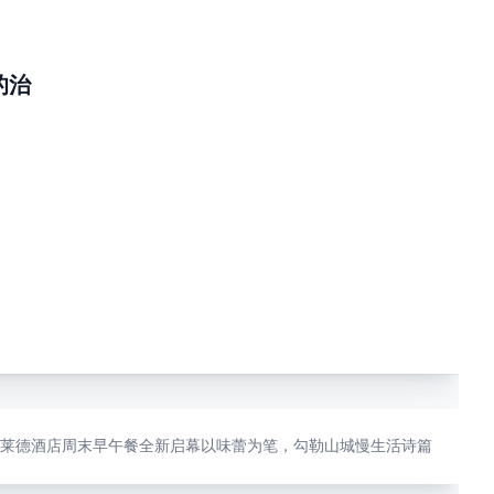
的治
庆康莱德酒店周末早午餐全新启幕以味蕾为笔，勾勒山城慢生活诗篇