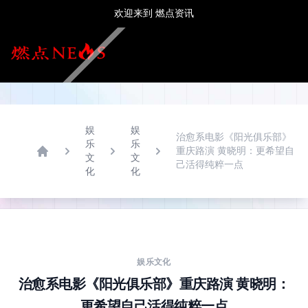
欢迎来到
燃点资讯
娱
娱
治愈系电影《阳光俱乐部》
乐
乐
✕
重庆路演 黄晓明：更希望自
文
文
Home
己活得纯粹一点
化
化
首页
新闻中心
热点推荐
娱乐文化
潮流时尚
餐饮酒店
旅游生活
娱乐文化
房产家居
治愈系电影《阳光俱乐部》重庆路演 黄晓明：
更多
更希望自己活得纯粹一点