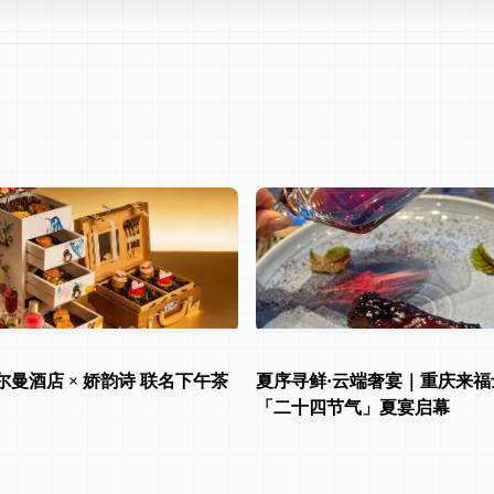
曼酒店 × 娇韵诗 联名下午茶
夏序寻鲜·云端奢宴｜重庆来福
「二十四节气」夏宴启幕