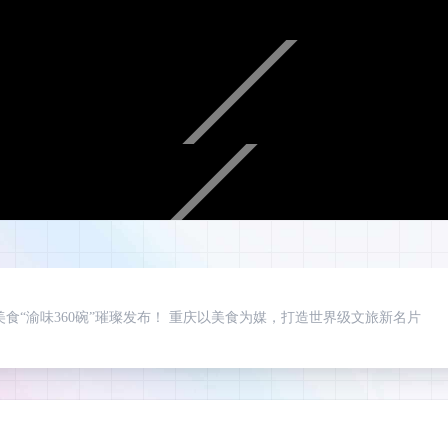
庆美食“渝味360碗”璀璨发布！ 重庆以美食为媒，打造世界级文旅新名片