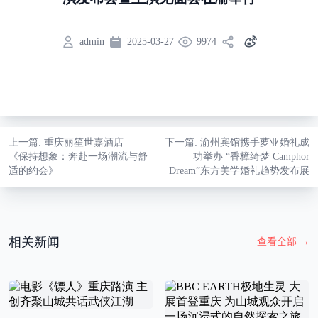
admin
2025-03-27
9974
上一篇
: 重庆丽笙世嘉酒店——
下一篇
: 渝州宾馆携手萝亚婚礼成
《保持想象：奔赴一场潮流与舒
功举办 “香樟绮梦 Camphor
适的约会》
Dream”东方美学婚礼趋势发布展
相关新闻
查看全部
→