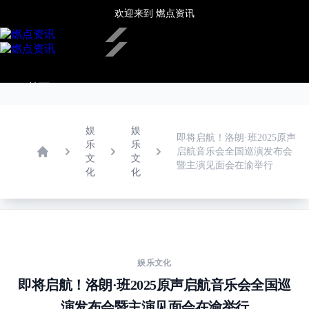
欢迎来到
燃点资讯
✕
首页
新闻中心
热点推荐
娱乐文化
娱
娱
即将启航！洛朗·班2025原声
潮流时尚
乐
乐
启航音乐会全国巡演发布会
文
文
餐饮酒店
Home
暨主演见面会在渝举行
化
化
旅游生活
房产家居
更多
娱乐文化
即将启航！洛朗·班2025原声启航音乐会全国巡
演发布会暨主演见面会在渝举行