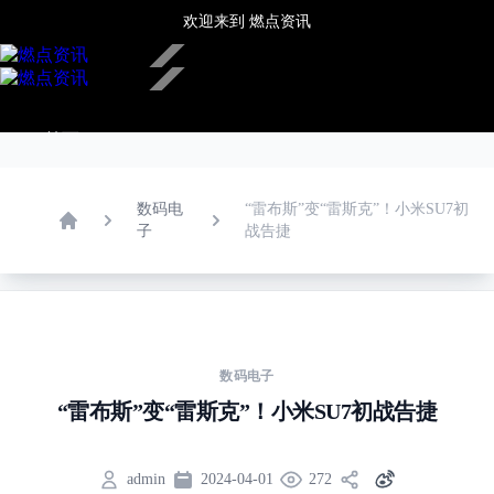
欢迎来到
燃点资讯
✕
首页
新闻中心
热点推荐
娱乐文化
数码电
“雷布斯”变“雷斯克”！小米SU7初
潮流时尚
子
战告捷
Home
餐饮酒店
旅游生活
房产家居
更多
数码电子
“雷布斯”变“雷斯克”！小米SU7初战告捷
admin
2024-04-01
272