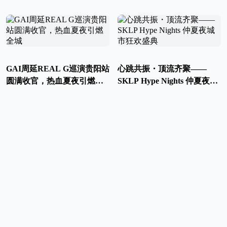
工艺
南坪暑期消费
GAI周延REAL G巡演贵阳站
心跳共振・顶流齐聚——
圆满收官，热血夏夜引燃全
SKLP Hype Nights 仲夏夜城
城
市狂欢盛典